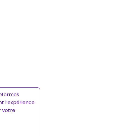
teformes
nt l’expérience
r votre